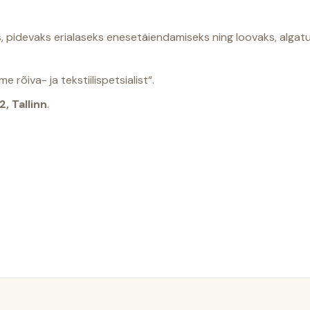
s, pidevaks erialaseks enesetäiendamiseks ning loovaks, algatu
rõiva- ja tekstiilispetsialist“.
, Tallinn
.