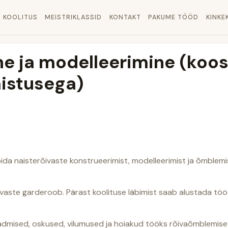
KOOLITUS
MEISTRIKLASSID
KONTAKT
PAKUME TÖÖD
KINKE
e ja modelleerimine (koos
istusega)
da naisterõivaste konstrueerimist, modelleerimist ja õmblemis
ivaste garderoob. Pärast koolituse läbimist saab alustada tööd
admised, oskused, vilumused ja hoiakud tööks rõivaõmblemise