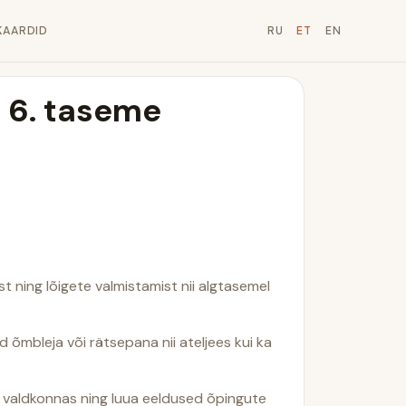
KAARDID
RU
ET
EN
 6. taseme
t ning lõigete valmistamist nii algtasemel
 õmbleja või rätsepana nii ateljees kui ka
 valdkonnas ning luua eeldused õpingute