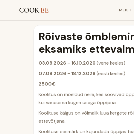
COOK
EE
MEIST
Rõivaste õmblemin
eksamiks ettevalm
03.08.2026 - 16.10.2026
(vene keeles)
07.09.2026 - 18.12.2026
(eesti keeles)
2500€
Koolitus on mõeldud neile, kes soovivad õppi
kui varasema kogemusega õppijana.
Koolituse käigus on võimalik luua kergete rõ
ettevõtjana.
Koolituse eesmärk on kujundada õppijas te