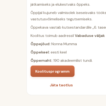
jätkamiseks ja elukestvaks õppeks.
Õppijal kujuneb valmisolek iseseisvaks töök
vastutusvõimeliseks tegutsemiseks.
Õppekava vastab kutsestandardile „6. taseme 
Koolitus toimub aadressil
Vabaduse väljak 2
Õppejõud:
Nonna Mumma
Õppekeel:
eesti keel
Õppemaht:
190 akadeemilist tundi.
Koolitusprogramm
Jäta taotlus