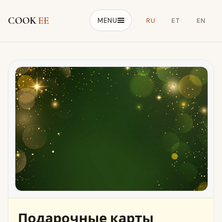
COOK
EE
MENU
RU
ET
EN
Подарочные карты