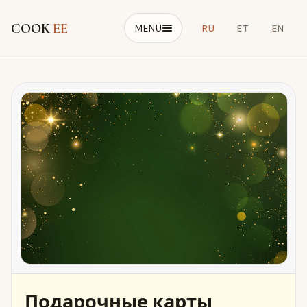
COOK
EE
MENU
RU
ET
EN
Подарочные карты