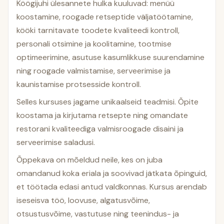
Köögijuhi ülesannete hulka kuuluvad: menüü
koostamine, roogade retseptide väljatöötamine,
kööki tarnitavate toodete kvaliteedi kontroll,
personali otsimine ja koolitamine, tootmise
optimeerimine, asutuse kasumlikkuse suurendamine
ning roogade valmistamise, serveerimise ja
kaunistamise protsesside kontroll.
Selles kursuses jagame unikaalseid teadmisi. Õpite
koostama ja kirjutama retsepte ning omandate
restorani kvaliteediga valmisroogade disaini ja
serveerimise saladusi.
Õppekava on mõeldud neile, kes on juba
omandanud koka eriala ja soovivad jätkata õpinguid,
et töötada edasi antud valdkonnas. Kursus arendab
iseseisva töö, loovuse, algatusvõime,
otsustusvõime, vastutuse ning teenindus- ja