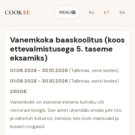
COOK
EE
MENU
RU
ET
EN
Vanemkoka baaskoolitus (koos
ettevalmistusega 5. taseme
eksamiks)
01.08.2026 - 30.10.2026
(Tallinnas, vene keeles)
01.08.2026 - 30.10.2026
(Tallinnas, eesti keeles)
2500€
Vanemkokk on esimene inimene kohviku või
restorani köögis. See amet ühendab endas juhi töö
ja vahetult kokatöö, inimese, kes loob maitsvaid ja
ilusaid roogasid.