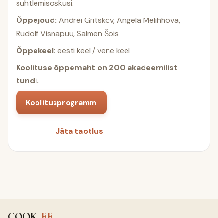
suhtlemisoskusi.
Õppejõud:
Andrei Gritskov, Angela Melihhova,
Rudolf Visnapuu, Salmen Šois
Õppekeel:
eesti keel / vene keel
Koolituse õppemaht on 200 akadeemilist
tundi.
Koolitusprogramm
Jäta taotlus
COOK
EE