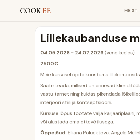
COOK
EE
MEIST
Lillekaubanduse m
04.05.2026 - 24.07.2026
(vene keeles)
2500€
Meie kursusel õpite koostama lillekompositsio
Saate teada, millised on erinevad klienditüübid
vastu tarnet ning kuidas pikendada lõikelil
interjööri stiili ja kontseptsiooni.
Kursuse lõpus töötate välja karjääriplaani, m
või alustada oma ettevõtlusega.
Õppejõud:
Elliana Poluektova, Angela Melih