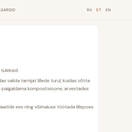
KAARDID
RU
ET
EN
tuleksid.
s valida tarnijat lillede turul, kuidas võtta
pite paigaldama kompositsioone, arvestades
didaatide ees ning võimaluse töötada lillepoes