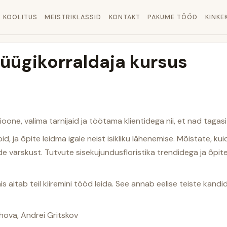
KOOLITUS
MEISTRIKLASSID
KONTAKT
PAKUME TÖÖD
KINKE
üügikorraldaja kursus
one, valima tarnijaid ja töötama klientidega nii, et nad tagasi 
, ja õpite leidma igale neist isikliku lähenemise. Mõistate, kuida
lede värskust. Tutvute sisekujundusfloristika trendidega ja õ
is aitab teil kiiremini tööd leida. See annab eelise teiste kan
hova, Andrei Gritskov