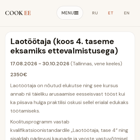
COOK
EE
MENU
RU
ET
EN
Laotöötaja (koos 4. taseme
eksamiks ettevalmistusega)
17.08.2026 - 30.10.2026
(Tallinnas, vene keeles)
2350€
Laotöötaja on nõutud elukutse ning see kursus
annab nii täieliku arusaamise eesseisvast tööst kui
ka piisava hulga praktilisi oskusi sellel erialal edukaks
töötamiseks.
Koolitusprogramm vastab
kvalifikatsioonistandardile „Laotöötaja, tase 4“ ning
sisaldab pädevusi kaupade ja veoste vastuvõtmisel