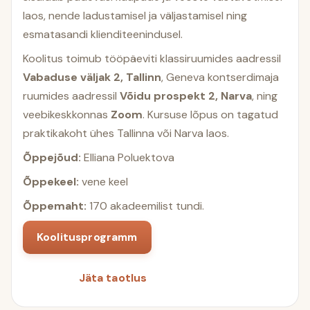
laos, nende ladustamisel ja väljastamisel ning
esmatasandi klienditeenindusel.
Koolitus toimub tööpäeviti klassiruumides aadressil
Vabaduse väljak 2, Tallinn
, Geneva kontserdimaja
ruumides aadressil
Võidu prospekt 2, Narva
, ning
veebikeskkonnas
Zoom
. Kursuse lõpus on tagatud
praktikakoht ühes Tallinna või Narva laos.
Õppejõud:
Elliana Poluektova
Õppekeel:
vene keel
Õppemaht:
170 akadeemilist tundi.
Koolitusprogramm
Jäta taotlus