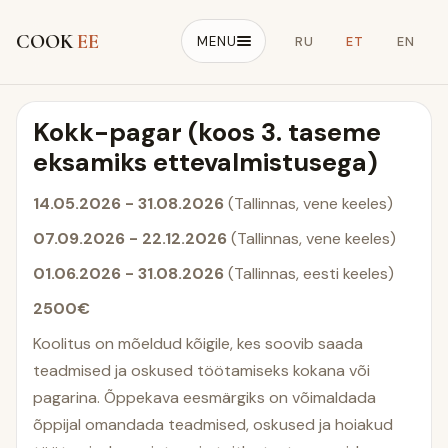
COOK
EE
MENU
RU
ET
EN
Kokk-pagar (koos 3. taseme
eksamiks ettevalmistusega)
14.05.2026 - 31.08.2026
(Tallinnas, vene keeles)
07.09.2026 - 22.12.2026
(Tallinnas, vene keeles)
01.06.2026 - 31.08.2026
(Tallinnas, eesti keeles)
2500€
Koolitus on mõeldud kõigile, kes soovib saada
teadmised ja oskused töötamiseks kokana või
pagarina. Õppekava eesmärgiks on võimaldada
õppijal omandada teadmised, oskused ja hoiakud