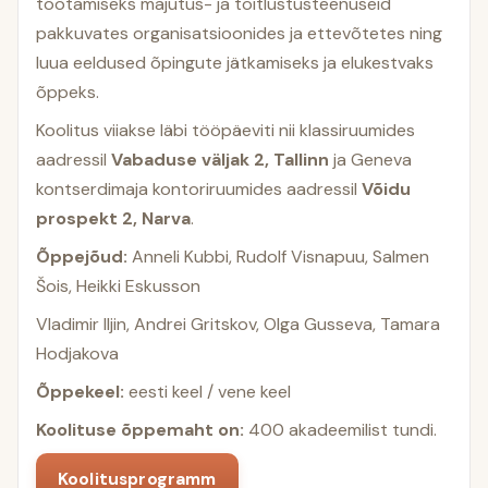
töötamiseks majutus- ja toitlustusteenuseid
pakkuvates organisatsioonides ja ettevõtetes ning
luua eeldused õpingute jätkamiseks ja elukestvaks
õppeks.
Koolitus viiakse läbi tööpäeviti nii klassiruumides
aadressil
Vabaduse väljak 2, Tallinn
ja Geneva
kontserdimaja kontoriruumides aadressil
Võidu
prospekt 2, Narva
.
Õppejõud:
Anneli Kubbi, Rudolf Visnapuu, Salmen
Šois, Heikki Eskusson
Vladimir Iljin, Andrei Gritskov, Olga Gusseva, Tamara
Hodjakova
Õppekeel:
eesti keel / vene keel
Koolituse õppemaht on:
400 akadeemilist tundi.
Koolitusprogramm