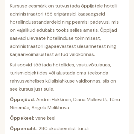
Kursuse eesmärk on tutvustada õppijatele hotelli
administraatori töö eripärasid, kaasaegseid
hotellindusstandardeid ning peamisi pädevusi, mis
on vajalikud edukaks tööks selles ametis. Õppijad
saavad ülevaate hotellinduse toimimisest,
administraatori igapäevastest ülesannetest ning
karjäärivõimalustest antud valdkonnas.
Kui soovid töötada hotellides, vastuvõtulauas,
turismiobjektides või alustada oma teekonda
rahvusvahelises külalislahkuse valdkonnas, siis on
see kursus just sulle.
Õppejõud:
Andrei Hakkinen, Diana Malkevitš, Tõnu
Niinemäe, Angela Melikhova
Õppekeel:
vene keel
Õppemaht:
290 akadeemilist tundi.