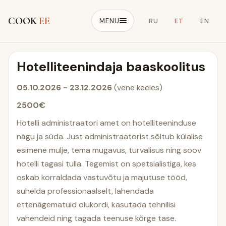
COOK
EE
MENU
RU
ET
EN
Hotelliteenindaja baaskoolitus
05.10.2026 - 23.12.2026
(vene keeles)
2500€
Hotelli administraatori amet on hotelliteeninduse
nägu ja süda. Just administraatorist sõltub külalise
esimene mulje, tema mugavus, turvalisus ning soov
hotelli tagasi tulla. Tegemist on spetsialistiga, kes
oskab korraldada vastuvõtu ja majutuse tööd,
suhelda professionaalselt, lahendada
ettenägematuid olukordi, kasutada tehnilisi
vahendeid ning tagada teenuse kõrge tase.