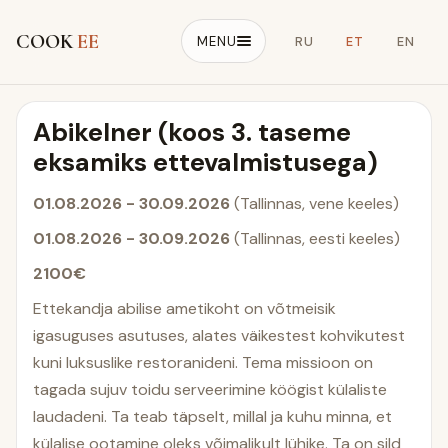
COOK
EE
MENU
RU
ET
EN
Abikelner (koos 3. taseme
eksamiks ettevalmistusega)
01.08.2026 - 30.09.2026
(Tallinnas, vene keeles)
01.08.2026 - 30.09.2026
(Tallinnas, eesti keeles)
2100€
Ettekandja abilise ametikoht on võtmeisik
igasuguses asutuses, alates väikestest kohvikutest
kuni luksuslike restoranideni. Tema missioon on
tagada sujuv toidu serveerimine köögist külaliste
laudadeni. Ta teab täpselt, millal ja kuhu minna, et
külalise ootamine oleks võimalikult lühike. Ta on sild