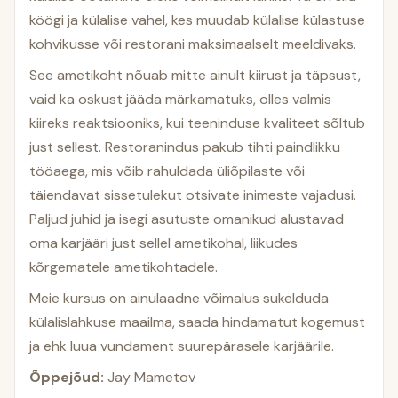
köögi ja külalise vahel, kes muudab külalise külastuse
kohvikusse või restorani maksimaalselt meeldivaks.
See ametikoht nõuab mitte ainult kiirust ja täpsust,
vaid ka oskust jääda märkamatuks, olles valmis
kiireks reaktsiooniks, kui teeninduse kvaliteet sõltub
just sellest. Restoranindus pakub tihti paindlikku
tööaega, mis võib rahuldada üliõpilaste või
täiendavat sissetulekut otsivate inimeste vajadusi.
Paljud juhid ja isegi asutuste omanikud alustavad
oma karjääri just sellel ametikohal, liikudes
kõrgematele ametikohtadele.
Meie kursus on ainulaadne võimalus sukelduda
külalislahkuse maailma, saada hindamatut kogemust
ja ehk luua vundament suurepärasele karjäärile.
Õppejõud:
Jay Mametov