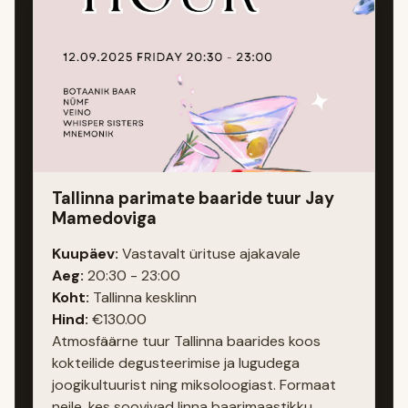
Tallinna parimate baaride tuur Jay
Mamedoviga
Kuupäev:
Vastavalt ürituse ajakavale
Aeg:
20:30 - 23:00
Koht:
Tallinna kesklinn
Hind:
€130.00
Atmosfäärne tuur Tallinna baarides koos
kokteilide degusteerimise ja lugudega
joogikultuurist ning miksoloogiast. Formaat
neile, kes soovivad linna baarimaastikku