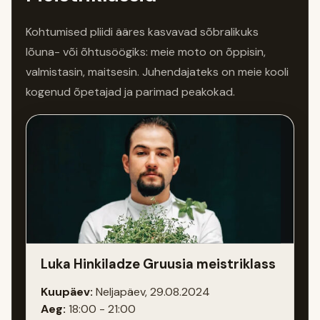
Kohtumised pliidi ääres kasvavad sõbralikuks
lõuna- või õhtusöögiks: meie moto on õppisin,
valmistasin, maitsesin. Juhendajateks on meie kooli
kogenud õpetajad ja parimad peakokad.
Luka Hinkiladze Gruusia meistriklass
Kuupäev:
Neljapäev, 29.08.2024
Aeg:
18:00 - 21:00