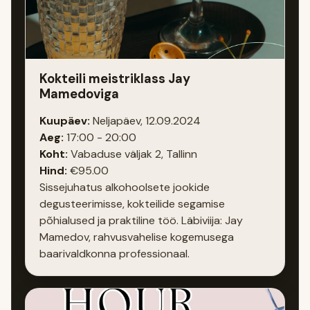
Kokteili meistriklass Jay
Mamedoviga
Kuupäev:
Neljapäev, 12.09.2024
Aeg:
17:00 - 20:00
Koht:
Vabaduse väljak 2, Tallinn
Hind:
€95.00
Sissejuhatus alkohoolsete jookide
degusteerimisse, kokteilide segamise
põhialused ja praktiline töö. Läbiviija: Jay
Mamedov, rahvusvahelise kogemusega
baarivaldkonna professionaal.