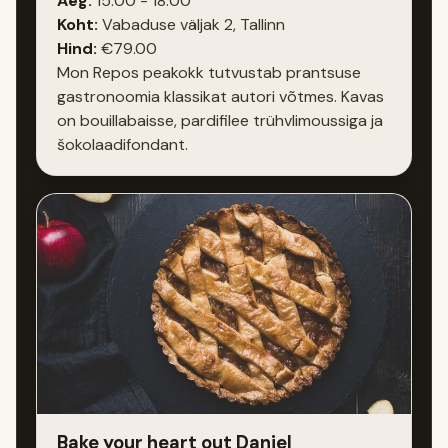
Aeg:
15:00 - 18:00
Koht:
Vabaduse väljak 2, Tallinn
Hind:
€79.00
Mon Repos peakokk tutvustab prantsuse
gastronoomia klassikat autori võtmes. Kavas
on bouillabaisse, pardifilee trühvlimoussiga ja
šokolaadifondant.
Bake your heart out Daniel