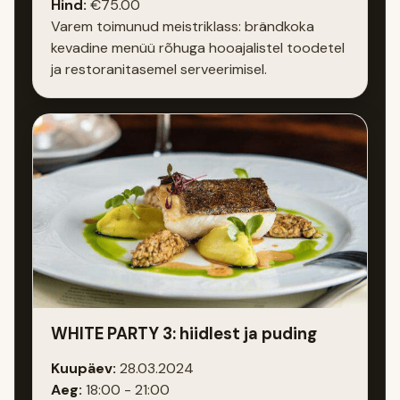
Hind:
€75.00
Varem toimunud meistriklass: brändkoka
kevadine menüü rõhuga hooajalistel toodetel
ja restoranitasemel serveerimisel.
WHITE PARTY 3: hiidlest ja puding
Kuupäev:
28.03.2024
Aeg:
18:00 - 21:00