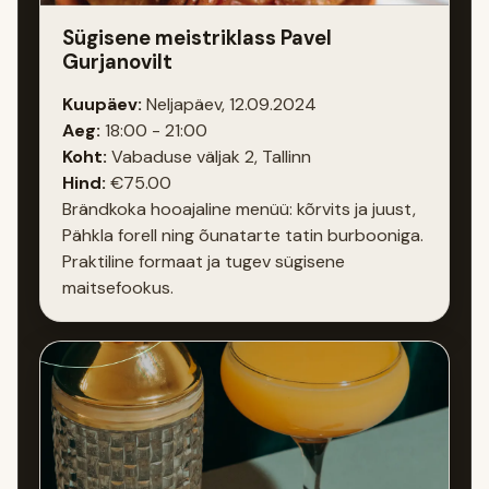
Sügisene meistriklass Pavel
Gurjanovilt
Kuupäev:
Neljapäev, 12.09.2024
Aeg:
18:00 - 21:00
Koht:
Vabaduse väljak 2, Tallinn
Hind:
€75.00
Brändkoka hooajaline menüü: kõrvits ja juust,
Pähkla forell ning õunatarte tatin burbooniga.
Praktiline formaat ja tugev sügisene
maitsefookus.