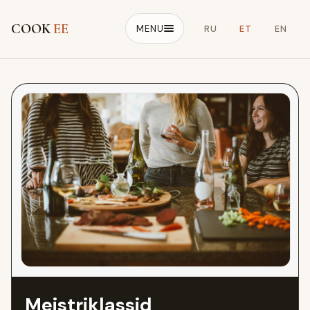
COOK
EE
MENU
RU
ET
EN
Meistriklassid