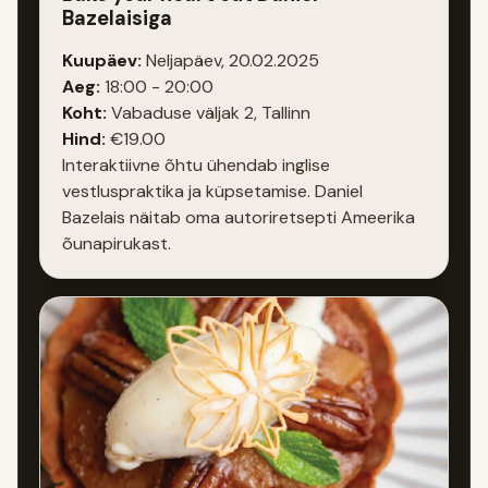
Bazelaisiga
Kuupäev:
Neljapäev, 20.02.2025
Aeg:
18:00 - 20:00
Koht:
Vabaduse väljak 2, Tallinn
Hind:
€19.00
Interaktiivne õhtu ühendab inglise
vestluspraktika ja küpsetamise. Daniel
Bazelais näitab oma autoriretsepti Ameerika
õunapirukast.