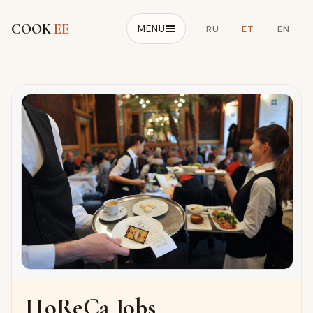
COOK
EE
MENU
RU
ET
EN
HoReCa Jobs