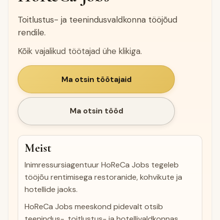
Toitlustus- ja teenindusvaldkonna tööjõud
rendile.
Kõik vajalikud töötajad ühe klikiga.
Ma otsin töötajaid
Ma otsin tööd
Meist
Inimressursiagentuur HoReCa Jobs tegeleb
tööjõu rentimisega restoranide, kohvikute ja
hotellide jaoks.
HoReCa Jobs meeskond pidevalt otsib
teenindus-, toitlustus- ja hotellivaldkonnas