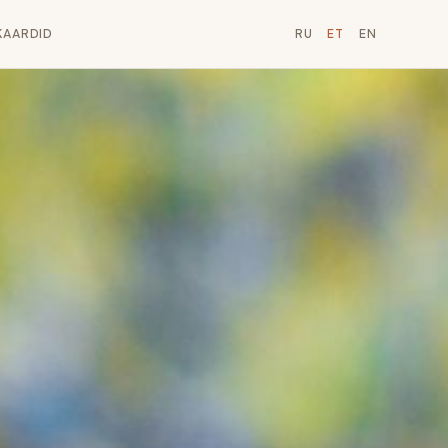
KAARDID
RU
ET
EN