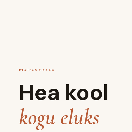
HORECA EDU OÜ
Hea kool
kogu eluks