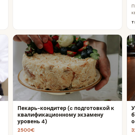
П
к
T
Пекарь-кондитер (c подготовкой к
У
квалификационному экзамену
б
уровень 4)
о
2500€
3